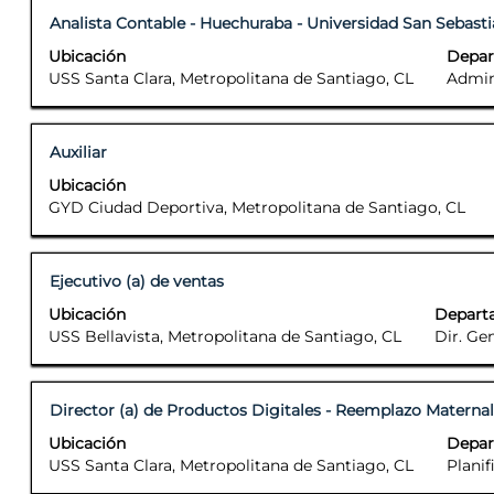
Título
Seleccione con la barra espaciadora para ver el contenido
Analista Contable - Huechuraba - Universidad San Sebast
Ubicación
Depa
USS Santa Clara, Metropolitana de Santiago, CL
Admin
Título
Seleccione con la barra espaciadora para ver el contenido
Auxiliar
Ubicación
GYD Ciudad Deportiva, Metropolitana de Santiago, CL
Título
Seleccione con la barra espaciadora para ver el contenido
Ejecutivo (a) de ventas
Ubicación
Depart
USS Bellavista, Metropolitana de Santiago, CL
Dir. Ge
Título
Seleccione con la barra espaciadora para ver el contenido
Director (a) de Productos Digitales - Reemplazo Materna
Ubicación
Depa
USS Santa Clara, Metropolitana de Santiago, CL
Planif