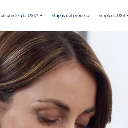
ué unirte a la USS?
Etapas del proceso
Empleos USS