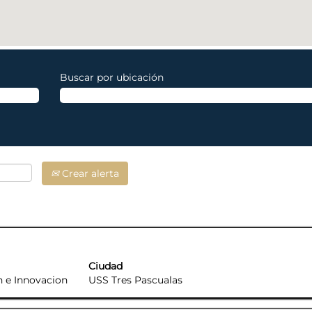
Buscar por ubicación
Crear alerta
muestra1 de 11 de 11 puestos Utilice la tecla Tabulador para desp
 completo de la información del puesto.
Ciudad
n e Innovacion
USS Tres Pascualas