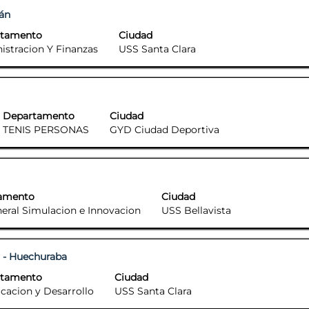
 completo de la información del puesto.
ián
rtamento
Ciudad
istracion Y Finanzas
USS Santa Clara
 completo de la información del puesto.
Departamento
Ciudad
TENIS PERSONAS
GYD Ciudad Deportiva
 completo de la información del puesto.
amento
Ciudad
neral Simulacion e Innovacion
USS Bellavista
 completo de la información del puesto.
l - Huechuraba
rtamento
Ciudad
icacion y Desarrollo
USS Santa Clara