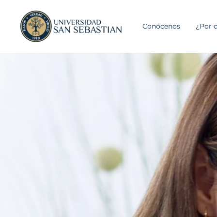
Conócenos
¿Por q