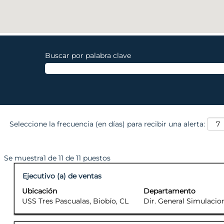
Buscar por palabra clave
Seleccione la frecuencia (en días) para recibir una alerta:
Resultados de búsqueda de "". Se 
Se muestra1 de 11 de 11 puestos
Título
Seleccione con la barra espaciadora para ver el contenido
Ejecutivo (a) de ventas
Ubicación
Departamento
USS Tres Pascualas, Biobío, CL
Dir. General Simulacio